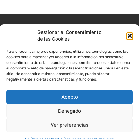
La experiencia que queremos que nuestros usuarios
Gestionar el Consentimiento
experimenten es la de acudir consulta y sentirse en un
de las Cookies
lugar seguro, cómodo y confortable.
Para ofrecer las mejores experiencias, utilizamos tecnologías como las
Textos legales
Síguenos
cookies para almacenar y/o acceder a la información del dispositivo. El
consentimiento de estas tecnologías nos permitirá procesar datos como
Aviso legal
el comportamiento de navegación o las identificaciones únicas en este
sitio. No consentir o retirar el consentimiento, puede afectar
Política de privacidad
negativamente a ciertas características y funciones.
Política de cookies
Acepto
Denegado
© 2022 . Todos los derechos reservados. Diseñado por
PuntoCom
Estudio
Ver preferencias