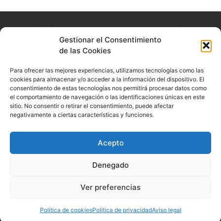
La experiencia que queremos que nuestros usuarios
Gestionar el Consentimiento
experimenten es la de acudir consulta y sentirse en un
de las Cookies
lugar seguro, cómodo y confortable.
Para ofrecer las mejores experiencias, utilizamos tecnologías como las
Textos legales
Síguenos
cookies para almacenar y/o acceder a la información del dispositivo. El
consentimiento de estas tecnologías nos permitirá procesar datos como
Aviso legal
el comportamiento de navegación o las identificaciones únicas en este
sitio. No consentir o retirar el consentimiento, puede afectar
Política de privacidad
negativamente a ciertas características y funciones.
Política de cookies
Acepto
Denegado
© 2022 . Todos los derechos reservados. Diseñado por
PuntoCom
Estudio
Ver preferencias
Política de cookies
Política de privacidad
Aviso legal