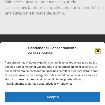
Solo necesitarás tu tarjeta de asegurado.
Las sesiones tanto presenciales como online tendrán
una duración estimada de 30 min.
La experiencia que queremos que nuestros usuarios
Gestionar el Consentimiento
experimenten es la de acudir consulta y sentirse en un
de las Cookies
lugar seguro, cómodo y confortable.
Para ofrecer las mejores experiencias, utilizamos tecnologías como las
Textos legales
Síguenos
cookies para almacenar y/o acceder a la información del dispositivo. El
consentimiento de estas tecnologías nos permitirá procesar datos como
Aviso legal
el comportamiento de navegación o las identificaciones únicas en este
sitio. No consentir o retirar el consentimiento, puede afectar
Política de privacidad
negativamente a ciertas características y funciones.
Política de cookies
Acepto