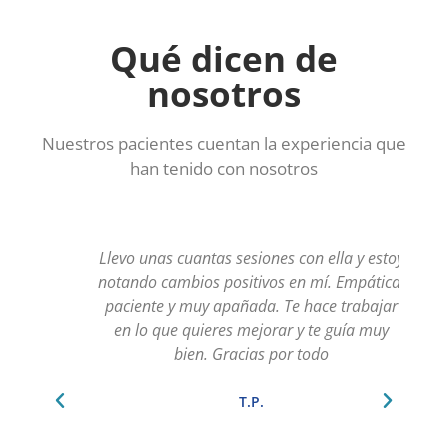
Qué dicen de
nosotros
Nuestros pacientes cuentan la experiencia que
han tenido con nosotros
 e
Llevo unas cuantas sesiones con ella y estoy
me
notando cambios positivos en mí. Empática,
paciente y muy apañada. Te hace trabajar
s
a.
en lo que quieres mejorar y te guía muy
o
ice
bien. Gracias por todo
T.P.