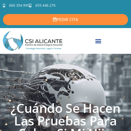
660 354 995
655 446 276
PEDIR CITA
¿Cuándo Se Hacen
Las Pruebas Para