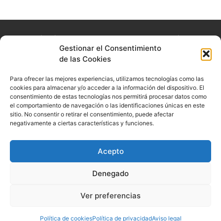
La experiencia que queremos que nuestros usuarios
Gestionar el Consentimiento
experimenten es la de acudir consulta y sentirse en un
de las Cookies
lugar seguro, cómodo y confortable.
Para ofrecer las mejores experiencias, utilizamos tecnologías como las
Textos legales
Síguenos
cookies para almacenar y/o acceder a la información del dispositivo. El
consentimiento de estas tecnologías nos permitirá procesar datos como
Aviso legal
el comportamiento de navegación o las identificaciones únicas en este
sitio. No consentir o retirar el consentimiento, puede afectar
Política de privacidad
negativamente a ciertas características y funciones.
Política de cookies
Acepto
Denegado
© 2022 . Todos los derechos reservados. Diseñado por
PuntoCom
Estudio
Ver preferencias
Política de cookies
Política de privacidad
Aviso legal