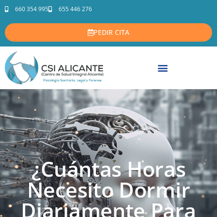
660 354 995
655 446 276
PEDIR CITA
¿Cuántas Horas
Necesito Dormir
Diariamente Para