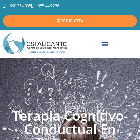
660 354 995
655 446 276
PEDIR CITA
Terapia Cognitivo-
Conductual En