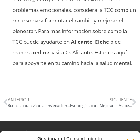
problemas emocionales, considera la TCC como un
recurso para fomentar el cambio y mejorar el
bienestar. Para más información sobre cómo la
TCC puede ayudarte en
Alicante
,
Elche
o de
manera
online
, visita CsiAlicante. Estamos aquí
para apoyarte en tu camino hacia la salud mental.
ANTERIOR
SIGUIENTE
Rutinas para evitar la ansiedad en embarazadas:
Estrategias para Mejorar la Autoestima en CsiAlicante
La experiencia que queremos que nuestros usuarios
Gestionar el Consentimiento
experimenten es la de acudir consulta y sentirse en un