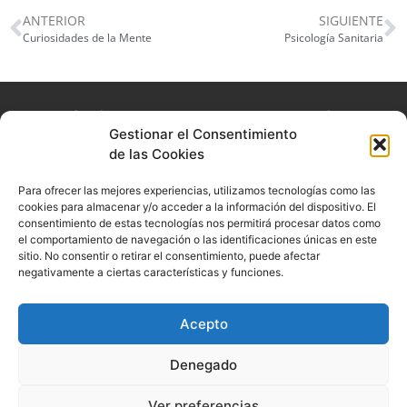
ANTERIOR
SIGUIENTE
Curiosidades de la Mente
Psicología Sanitaria
La experiencia que queremos que nuestros usuarios
Gestionar el Consentimiento
experimenten es la de acudir consulta y sentirse en un
de las Cookies
lugar seguro, cómodo y confortable.
Para ofrecer las mejores experiencias, utilizamos tecnologías como las
Textos legales
Síguenos
cookies para almacenar y/o acceder a la información del dispositivo. El
consentimiento de estas tecnologías nos permitirá procesar datos como
Aviso legal
el comportamiento de navegación o las identificaciones únicas en este
sitio. No consentir o retirar el consentimiento, puede afectar
Política de privacidad
negativamente a ciertas características y funciones.
Política de cookies
Acepto
Denegado
© 2022 . Todos los derechos reservados. Diseñado por
PuntoCom
Estudio
Ver preferencias