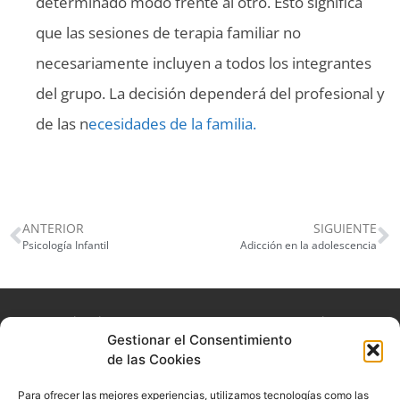
determinado modo frente al otro. Esto significa
que las sesiones de terapia familiar no
necesariamente incluyen a todos los integrantes
del grupo. La decisión dependerá del profesional y
de las n
ecesidades de la familia.
ANTERIOR
SIGUIENTE
Psicología Infantil
Adicción en la adolescencia
La experiencia que queremos que nuestros usuarios
Gestionar el Consentimiento
experimenten es la de acudir consulta y sentirse en un
de las Cookies
lugar seguro, cómodo y confortable.
Para ofrecer las mejores experiencias, utilizamos tecnologías como las